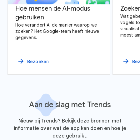
Hoe mensen de AI-modus
Zoeken
gebruiken
Wat gebe
vogels t
Hoe verandert AI de manier waarop we
visualisa
zoeken? Het Google-team heeft nieuwe
meest amb
gegevens.
verkenni
gegevens 
arrow_forward
arrow_forward
Bezoeken
Be
Aan de slag met Trends
Nieuw bij Trends? Bekijk deze bronnen met
informatie over wat de app kan doen en hoe je
deze gebruikt.