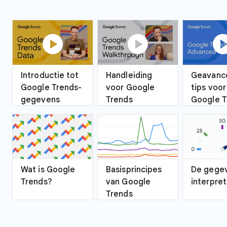
play_circle
play_circle
play_ci
Introductie tot
Handleiding
Geavanc
Google Trends-
voor Google
tips voor
gegevens
Trends
Google T
Wat is Google
Basisprincipes
De gege
Trends?
van Google
interpre
Trends